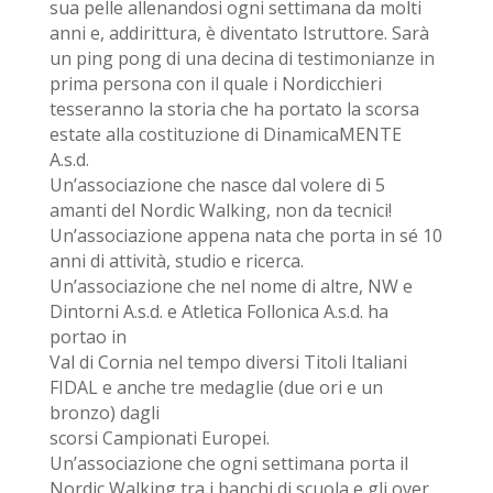
sua pelle allenandosi ogni
settimana da molti
anni e, addirittura, è diventato Istruttore. Sarà
un ping pong di una decina di
testimonianze in
prima persona con il quale i Nordicchieri
tesseranno la storia che ha portato la
scorsa
estate alla costituzione di DinamicaMENTE
A.s.d.
Un’associazione che nasce dal volere di 5
amanti del Nordic Walking, non da tecnici!
Un’associazione appena nata che porta in sé 10
anni di attività, studio e ricerca.
Un’associazione che nel nome di altre, NW e
Dintorni A.s.d. e Atletica Follonica A.s.d. ha
portao in
Val di Cornia nel tempo diversi Titoli Italiani
FIDAL e anche tre medaglie (due ori e un
bronzo) dagli
scorsi Campionati Europei.
Un’associazione che ogni settimana porta il
Nordic Walking tra i banchi di scuola e gli over