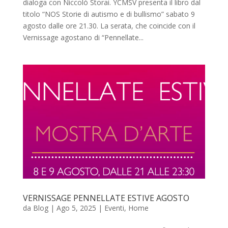
dialoga con Niccolò Storai. YCMSV presenta il libro dal
titolo “NOS Storie di autismo e di bullismo” sabato 9
agosto dalle ore 21.30. La serata, che coincide con il
Vernissage agostano di “Pennellate...
VERNISSAGE PENNELLATE ESTIVE AGOSTO
da
Blog
|
Ago 5, 2025
|
Eventi
,
Home