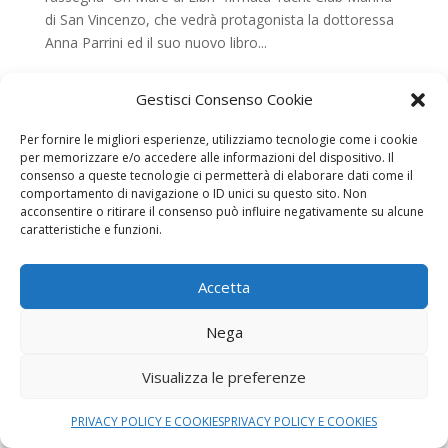
di San Vincenzo, che vedrà protagonista la dottoressa
Anna Parrini ed il suo nuovo libro...
Gestisci Consenso Cookie
Per fornire le migliori esperienze, utilizziamo tecnologie come i cookie
per memorizzare e/o accedere alle informazioni del dispositivo. Il
consenso a queste tecnologie ci permetterà di elaborare dati come il
comportamento di navigazione o ID unici su questo sito. Non
acconsentire o ritirare il consenso può influire negativamente su alcune
caratteristiche e funzioni.
Accetta
Nega
LA 100 DI MONTECRISTO 2024
Visualizza le preferenze
da
Blog
|
Mag 31, 2024
|
Home
,
La 100 di
Montecristo
PRIVACY POLICY E COOKIES
PRIVACY POLICY E COOKIES
LA 100 DI MONTECRISTO 2024 COMUNICATO