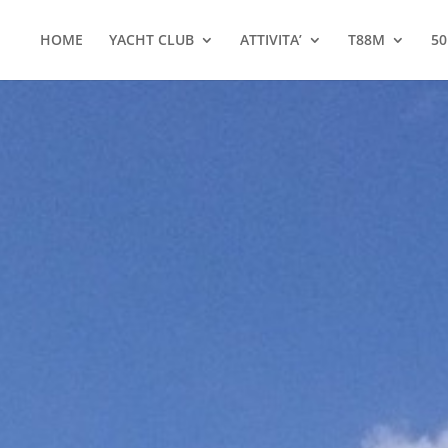
HOME
YACHT CLUB
ATTIVITA’
T88M
50