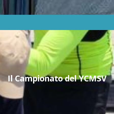

Il Campionato del YCMSV