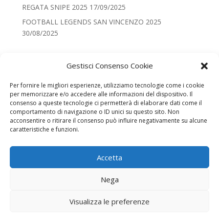
REGATA SNIPE 2025
17/09/2025
FOOTBALL LEGENDS SAN VINCENZO 2025
30/08/2025
Categorie
Gestisci Consenso Cookie
Categorie
Per fornire le migliori esperienze, utilizziamo tecnologie come i cookie
per memorizzare e/o accedere alle informazioni del dispositivo. Il
Recenti
consenso a queste tecnologie ci permetterà di elaborare dati come il
comportamento di navigazione o ID unici su questo sito. Non
100DIMONTECRISTO NONA EDIZIONE
acconsentire o ritirare il consenso può influire negativamente su alcune
VELA YCMSV – LE DATE DEL 2026
caratteristiche e funzioni.
CRISTIANESIMO NEL MONDO PRESEPE 2025
Accetta
REGATA SNIPE 2025
FOOTBALL LEGENDS SAN VINCENZO 2025
Nega
Visualizza le preferenze