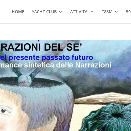
HOME
YACHT CLUB
ATTIVITA’
T88M
50