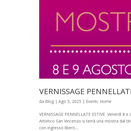
VERNISSAGE PENNELLAT
da
Blog
|
Ago 5, 2025
|
Eventi
,
Home
VERNISSAGE PENNELLATE ESTIVE Venerdì 8 e saba
Artistico San Vincenzo si terrà una mostra dal ti
con ingresso libero....