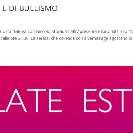
 E DI BULLISMO
a dialoga con Niccolò Storai. YCMSV presenta il libro dal titolo “
dalle ore 21.30. La serata, che coincide con il Vernissage agostano di