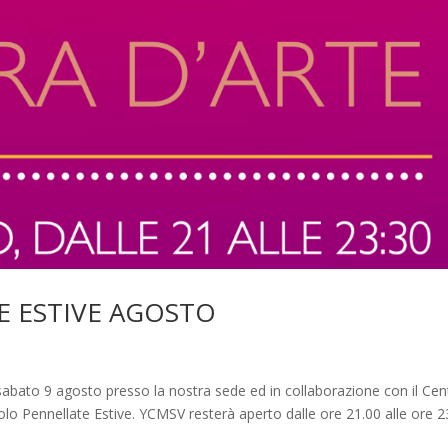
E ESTIVE AGOSTO
to 9 agosto presso la nostra sede ed in collaborazione con il Cen
tolo Pennellate Estive. YCMSV resterà aperto dalle ore 21.00 alle ore 2