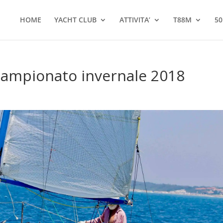
HOME
YACHT CLUB
ATTIVITA’
T88M
50
a campionato invernale 2018