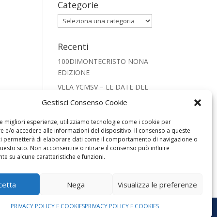
Categorie
Categorie
Recenti
100DIMONTECRISTO NONA
EDIZIONE
VELA YCMSV – LE DATE DEL
2026
Gestisci Consenso Cookie
CRISTIANESIMO NEL
le migliori esperienze, utilizziamo tecnologie come i cookie per
MONDO PRESEPE 2025
 e/o accedere alle informazioni del dispositivo. Il consenso a queste
REGATA SNIPE 2025
ci permetterà di elaborare dati come il comportamento di navigazione o
questo sito. Non acconsentire o ritirare il consenso può influire
FOOTBALL LEGENDS SAN
e su alcune caratteristiche e funzioni.
VINCENZO 2025
cetta
Nega
Visualizza le preferenze
PRIVACY POLICY E COOKIES
PRIVACY POLICY E COOKIES