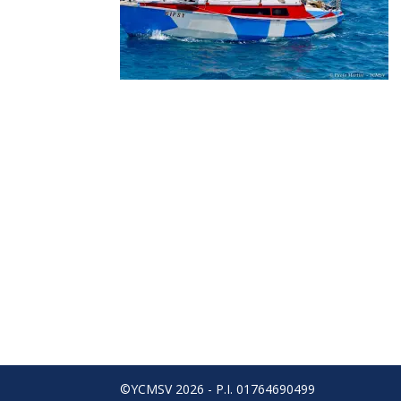
©YCMSV 2026 - P.I. 01764690499