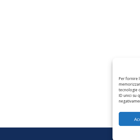
Per fornire 
memorizzare
tecnologie 
ID unici su 
negativament
Ac