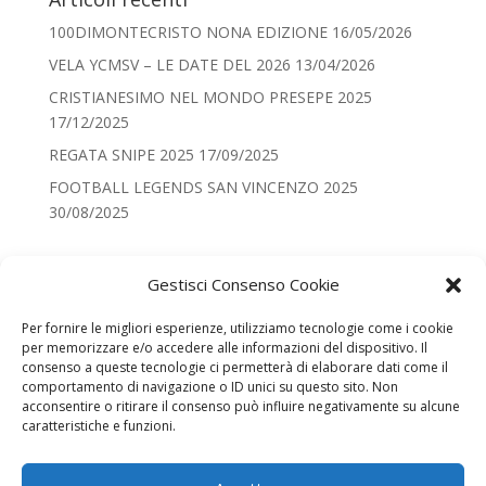
100DIMONTECRISTO NONA EDIZIONE
16/05/2026
VELA YCMSV – LE DATE DEL 2026
13/04/2026
CRISTIANESIMO NEL MONDO PRESEPE 2025
17/12/2025
REGATA SNIPE 2025
17/09/2025
FOOTBALL LEGENDS SAN VINCENZO 2025
30/08/2025
Categorie
Gestisci Consenso Cookie
Categorie
Per fornire le migliori esperienze, utilizziamo tecnologie come i cookie
per memorizzare e/o accedere alle informazioni del dispositivo. Il
Recenti
consenso a queste tecnologie ci permetterà di elaborare dati come il
comportamento di navigazione o ID unici su questo sito. Non
100DIMONTECRISTO NONA EDIZIONE
acconsentire o ritirare il consenso può influire negativamente su alcune
VELA YCMSV – LE DATE DEL 2026
caratteristiche e funzioni.
CRISTIANESIMO NEL MONDO PRESEPE 2025