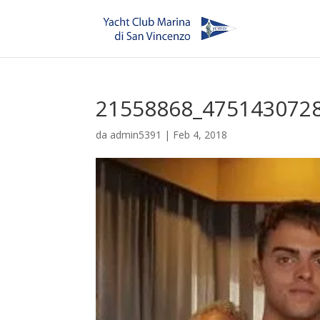
21558868_475143072
da
admin5391
|
Feb 4, 2018