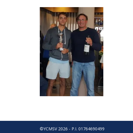
©YCMSV 2026 - P.I. 01764690499