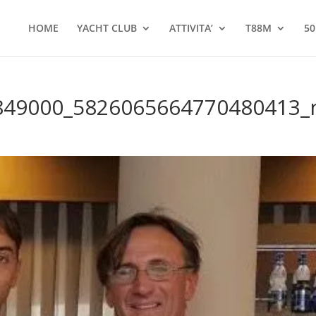
HOME
YACHT CLUB
ATTIVITA’
T88M
50
849000_5826065664770480413_