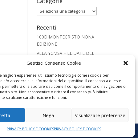
Categorie
Categorie
Recenti
100DIMONTECRISTO NONA
EDIZIONE
VELA YCMSV – LE DATE DEL
2026
Gestisci Consenso Cookie
CRISTIANESIMO NEL
le migliori esperienze, utilizziamo tecnologie come i cookie per
MONDO PRESEPE 2025
 e/o accedere alle informazioni del dispositivo. Il consenso a queste
REGATA SNIPE 2025
ci permetterà di elaborare dati come il comportamento di navigazione o
questo sito. Non acconsentire o ritirare il consenso può influire
FOOTBALL LEGENDS SAN
e su alcune caratteristiche e funzioni.
VINCENZO 2025
cetta
Nega
Visualizza le preferenze
PRIVACY POLICY E COOKIES
PRIVACY POLICY E COOKIES