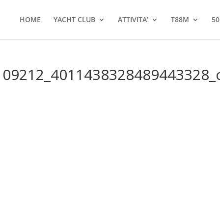
HOME
YACHT CLUB
ATTIVITA’
T88M
50
109212_4011438328489443328_