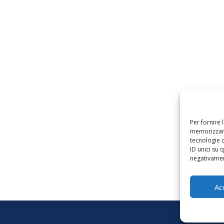
Per fornire 
memorizzare
tecnologie 
ID unici su 
negativament
Ac