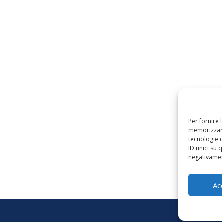
Per fornire 
memorizzare
tecnologie 
ID unici su 
negativament
Ac