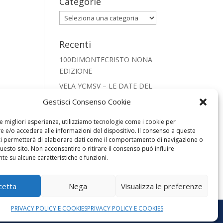
Categorie
Categorie
Recenti
100DIMONTECRISTO NONA
EDIZIONE
VELA YCMSV – LE DATE DEL
2026
Gestisci Consenso Cookie
CRISTIANESIMO NEL
le migliori esperienze, utilizziamo tecnologie come i cookie per
MONDO PRESEPE 2025
 e/o accedere alle informazioni del dispositivo. Il consenso a queste
REGATA SNIPE 2025
ci permetterà di elaborare dati come il comportamento di navigazione o
questo sito. Non acconsentire o ritirare il consenso può influire
FOOTBALL LEGENDS SAN
e su alcune caratteristiche e funzioni.
VINCENZO 2025
cetta
Nega
Visualizza le preferenze
PRIVACY POLICY E COOKIES
PRIVACY POLICY E COOKIES