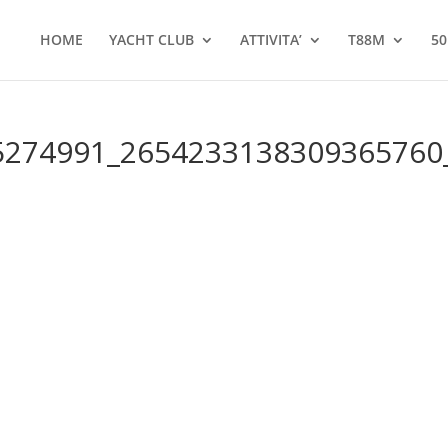
HOME
YACHT CLUB
ATTIVITA’
T88M
50
5274991_2654233138309365760