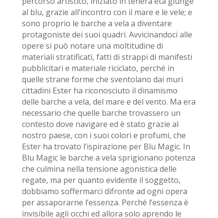
percorso artistico, iniziato in tenera età giunge
al blu, grazie all’incontro con il mare e le vele; e
sono proprio le barche a vela a diventare
protagoniste dei suoi quadri. Avvicinandoci alle
opere si può notare una moltitudine di
materiali stratificati, fatti di strappi di manifesti
pubblicitari e materiale riciclato, perché in
quelle strane forme che sventolano dai muri
cittadini Ester ha riconosciuto il dinamismo
delle barche a vela, del mare e del vento. Ma era
necessario che quelle barche trovassero un
contesto dove navigare ed è stato grazie al
nostro paese, con i suoi colori e profumi, che
Ester ha trovato l’ispirazione per Blu Magic. In
Blu Magic le barche a vela sprigionano potenza
che culmina nella tensione agonistica delle
regate, ma per quanto evidente il soggetto,
dobbiamo soffermarci difronte ad ogni opera
per assaporarne l’essenza. Perché l’essenza è
invisibile agli occhi ed allora solo aprendo le