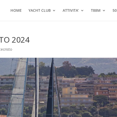
HOME
YACHT CLUB
ATTIVITA’
T88M
50
TO 2024
tecristo