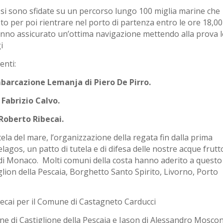
te si sono sfidate su un percorso lungo 100 miglia marine che
to per poi rientrare nel porto di partenza entro le ore 18,00
anno assicurato un’ottima navigazione mettendo alla prova l
i
enti:
’imbarcazione Lemanja di Piero De Pirro.
 Fabrizio Calvo.
 Roberto Ribecai.
ela del mare, l’organizzazione della regata fin dalla prima
agos, un patto di tutela e di difesa delle nostre acque frutt
o di Monaco. Molti comuni della costa hanno aderito a questo
lion della Pescaia, Borghetto Santo Spirito, Livorno, Porto
becai per il Comune di Castagneto Carducci
ne di Castiglione della Pescaia e Jason di Alessandro Moscon