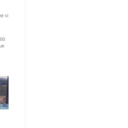
he si
e
100
sue