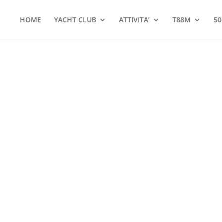
HOME
YACHT CLUB
ATTIVITA’
T88M
50