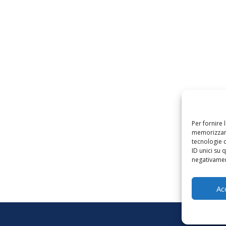
Per fornire 
memorizzare
tecnologie 
ID unici su 
negativament
Ac