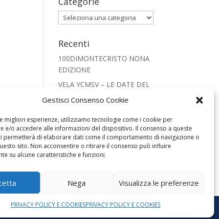
Categorie
Categorie
Recenti
100DIMONTECRISTO NONA
EDIZIONE
VELA YCMSV – LE DATE DEL
2026
Gestisci Consenso Cookie
CRISTIANESIMO NEL
le migliori esperienze, utilizziamo tecnologie come i cookie per
MONDO PRESEPE 2025
 e/o accedere alle informazioni del dispositivo. Il consenso a queste
REGATA SNIPE 2025
ci permetterà di elaborare dati come il comportamento di navigazione o
questo sito. Non acconsentire o ritirare il consenso può influire
FOOTBALL LEGENDS SAN
e su alcune caratteristiche e funzioni.
VINCENZO 2025
cetta
Nega
Visualizza le preferenze
PRIVACY POLICY E COOKIES
PRIVACY POLICY E COOKIES