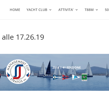
HOME
YACHT CLUB
ATTIVITA’
T88M
50
alle 17.26.19