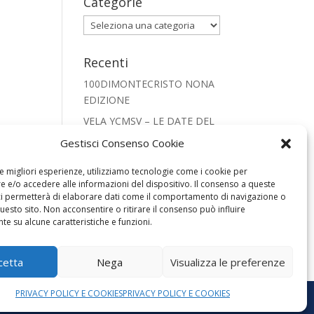
Categorie
Categorie
Recenti
100DIMONTECRISTO NONA
EDIZIONE
VELA YCMSV – LE DATE DEL
2026
Gestisci Consenso Cookie
CRISTIANESIMO NEL
le migliori esperienze, utilizziamo tecnologie come i cookie per
MONDO PRESEPE 2025
 e/o accedere alle informazioni del dispositivo. Il consenso a queste
REGATA SNIPE 2025
ci permetterà di elaborare dati come il comportamento di navigazione o
questo sito. Non acconsentire o ritirare il consenso può influire
FOOTBALL LEGENDS SAN
e su alcune caratteristiche e funzioni.
VINCENZO 2025
cetta
Nega
Visualizza le preferenze
PRIVACY POLICY E COOKIES
PRIVACY POLICY E COOKIES