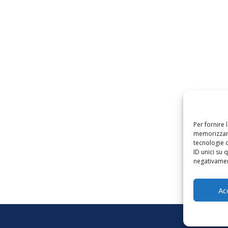
Per fornire 
memorizzare
tecnologie 
ID unici su 
negativament
Ac