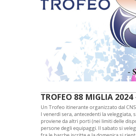
TROFEO 88 MIGLIA 2024 
Un Trofeo itinerante organizzato dal CN
I venerdì sera, antecedenti la veleggiata,
proviene da altri porti (nei limiti delle di
persone degli equipaggi. Il sabato si vele
fra le barche iscritte e la domenica si rien