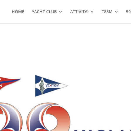
HOME
YACHT CLUB
ATTIVITA’
T88M
50