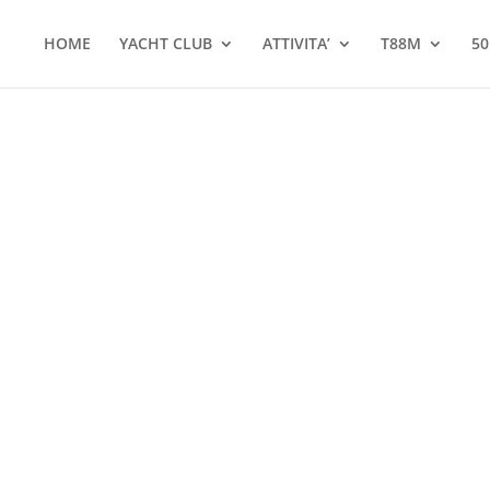
HOME
YACHT CLUB
ATTIVITA’
T88M
50