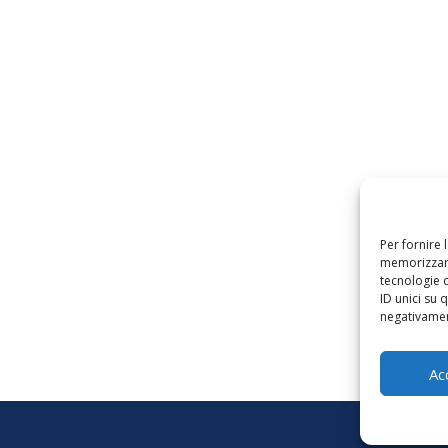
Per fornire 
memorizzare
tecnologie 
ID unici su 
negativament
Ac