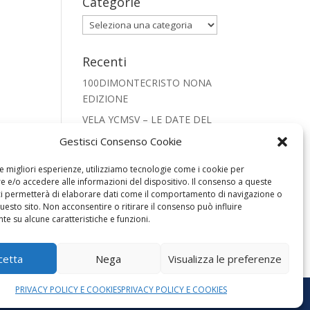
Categorie
Categorie
Recenti
100DIMONTECRISTO NONA
EDIZIONE
VELA YCMSV – LE DATE DEL
2026
Gestisci Consenso Cookie
CRISTIANESIMO NEL
le migliori esperienze, utilizziamo tecnologie come i cookie per
MONDO PRESEPE 2025
 e/o accedere alle informazioni del dispositivo. Il consenso a queste
REGATA SNIPE 2025
ci permetterà di elaborare dati come il comportamento di navigazione o
questo sito. Non acconsentire o ritirare il consenso può influire
FOOTBALL LEGENDS SAN
e su alcune caratteristiche e funzioni.
VINCENZO 2025
cetta
Nega
Visualizza le preferenze
PRIVACY POLICY E COOKIES
PRIVACY POLICY E COOKIES